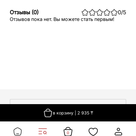
Отзывы
(
0
)
0
/5
Отзывов пока нет. Вы можете стать первым!
О компании
в корзину
|
2 935
₸
О компании
Покупателям
Работа у нас
Сертификаты
0
Доставка