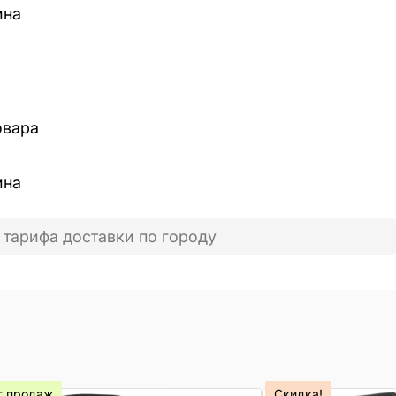
ина
овара
ина
 тарифа доставки по городу
т продаж
Скидка!