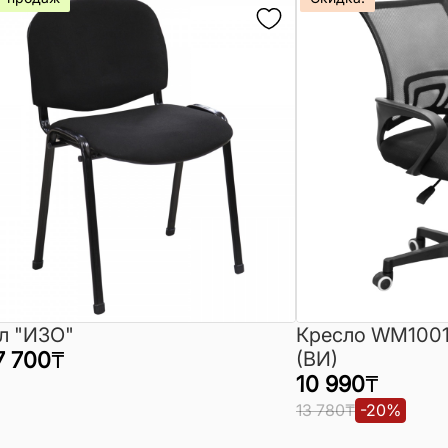
л "ИЗО"
Кресло WM1001
7 700
₸
(ВИ)
10 990
₸
13 780
₸
-
20
%