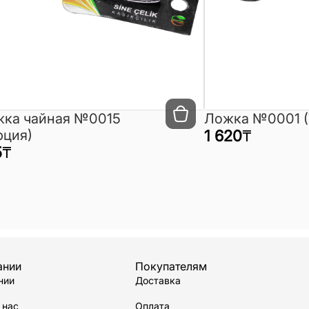
ка чайная №0015
Ложка №0001 (
рция)
1 620
₸
5
₸
ании
Покупателям
нии
Доставка
 нас
Оплата