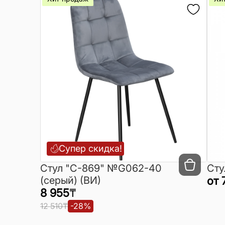
Супер скидка!
Cтул "C-869" №G062-40
Сту
(серый) (ВИ)
от
8 955
₸
12 510
₸
-
28
%