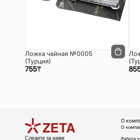
Ложка чайная №0005
Лож
(Турция)
(Ту
755
₸
85
О комп
О компа
Следите за нами
Работа у