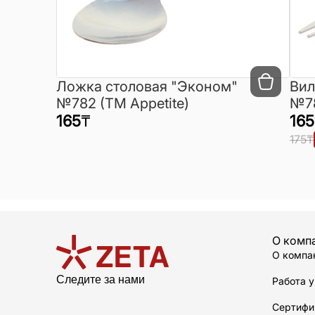
Ложка столовая "Эконом"
Вил
№782 (ТМ Appetite)
№78
165
₸
165
175
₸
О комп
О компа
Следите за нами
Работа у
Сертифи