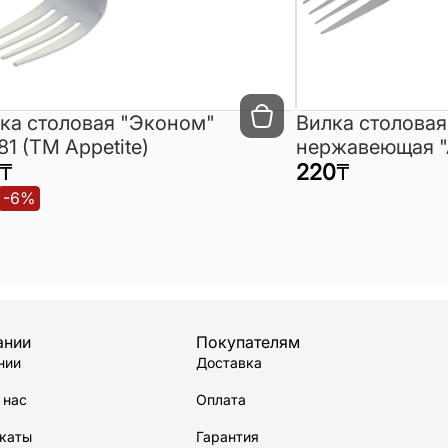
ка столовая "Эконом"
Вилка столовая
1 (ТМ Appetite)
нержавеющая 
₸
Appetite
220
₸
-
6
%
ании
Покупателям
нии
Доставка
 нас
Оплата
каты
Гарантия