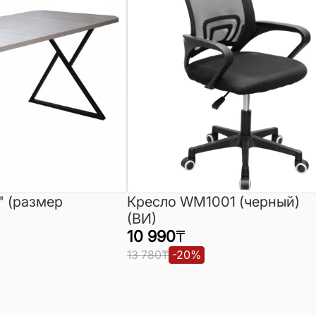
" (размер
Кресло WM1001 (черный)
(ВИ)
10 990
₸
13 780
₸
-
20
%