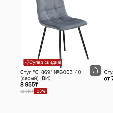
Супер скидка!
Cтул "C-869" №G062-40
Сту
(серый) (ВИ)
от
8 955
₸
12 510
₸
-
28
%