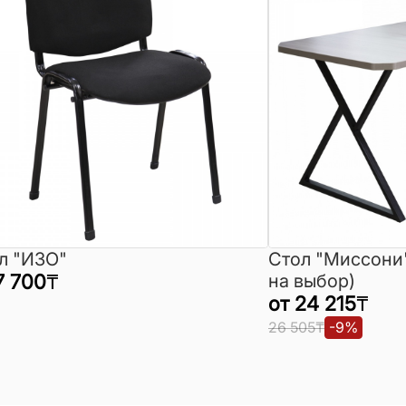
л "ИЗО"
Стол "Миссони
7 700
₸
на выбор)
от
24 215
₸
26 505
₸
-
9
%