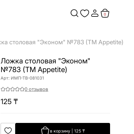
0
ка столовая "Эконом" №783 (ТМ Appetite)
Ложка столовая "Эконом"
№783 (ТМ Appetite)
Арт:
ИМП-ТВ-081031
0
отзывов
125
₸
в корзину
|
125
₸