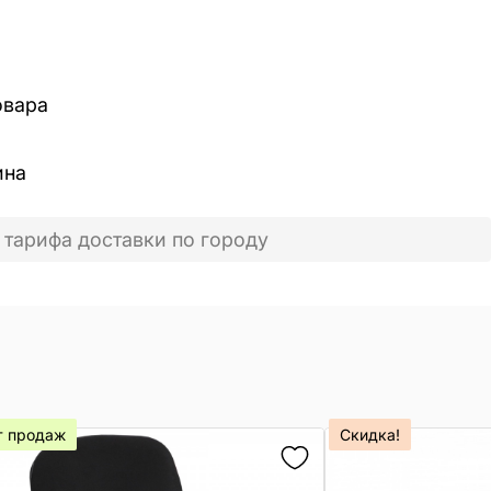
овара
ина
 тарифа доставки по городу
т продаж
Скидка!