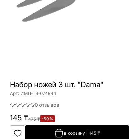
Набор ножей 3 шт. "Dama"
Арт:
ИМП-ТВ-074844
0
отзывов
145
₸
-
69
%
475
₸
в корзину
|
145
₸