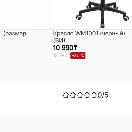
" (размер
Кресло WM1001 (черный)
(ВИ)
10 990
₸
13 780
₸
-
20
%
0
/5