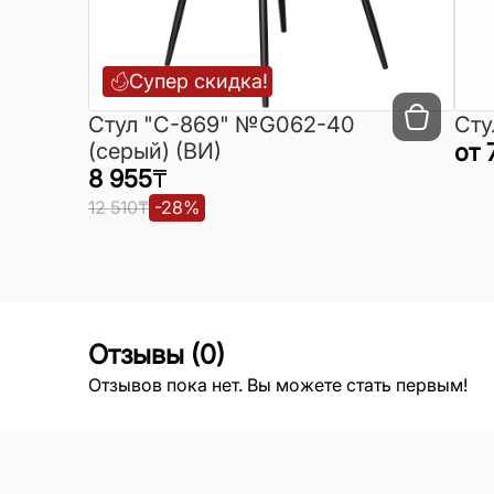
Супер скидка!
Cтул "C-869" №G062-40
Сту
(серый) (ВИ)
от
8 955
₸
12 510
₸
-
28
%
Отзывы
(
0
)
Отзывов пока нет. Вы можете стать первым!