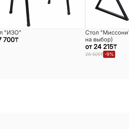
л "ИЗО"
Стол "Миссони
7 700
₸
на выбор)
от
24 215
₸
26 505
₸
-
9
%