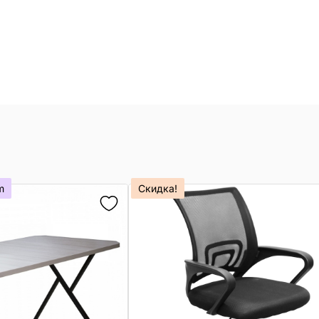
m
Скидка!