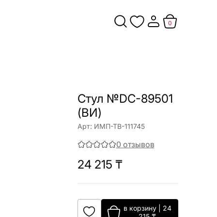
0
Стул №DC-89501
(ВИ)
Арт:
ИМП-ТВ-111745
0
отзывов
24 215
₸
в корзину
|
24
215
₸