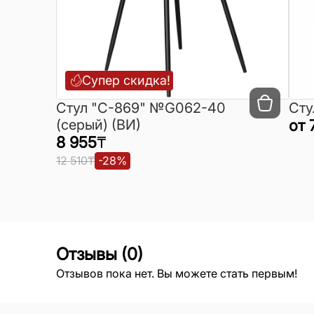
Супер скидка!
Cтул "C-869" №G062-40
Сту
(серый) (ВИ)
от
8 955
₸
12 510
₸
-
28
%
Отзывы
(
0
)
Отзывов пока нет. Вы можете стать первым!