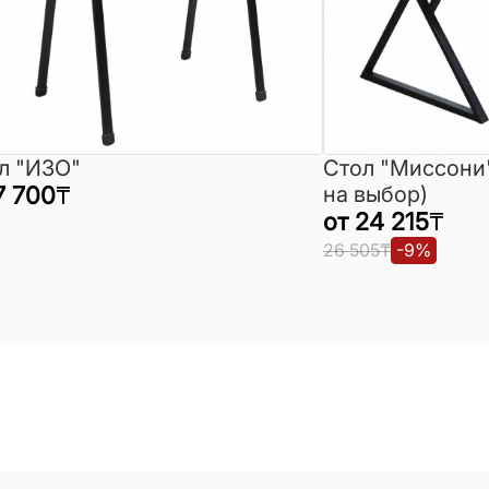
л "ИЗО"
Стол "Миссони
7 700
₸
на выбор)
от
24 215
₸
26 505
₸
-
9
%