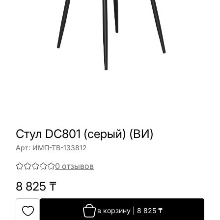
Стул DC801 (серый) (ВИ)
Арт:
ИМП-ТВ-133812
0
отзывов
8 825
₸
в корзину
|
8 825
₸