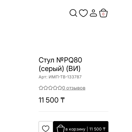
0
Стул №PQ80
(серый) (ВИ)
Арт:
ИМП-ТВ-133787
0
отзывов
11 500
₸
в корзину
|
11 500
₸