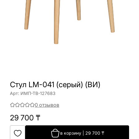
Стул LM-041 (серый) (ВИ)
Арт:
ИМП-ТВ-127683
0
отзывов
29 700
₸
в корзину
|
29 700
₸