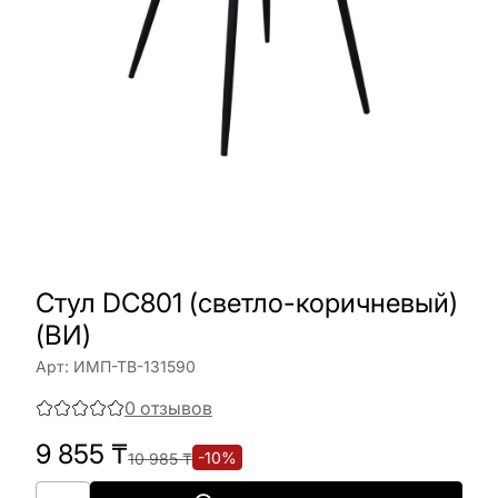
Стул DC801 (светло-коричневый)
(ВИ)
Арт:
ИМП-ТВ-131590
0
отзывов
9 855
₸
-
10
%
10 985
₸