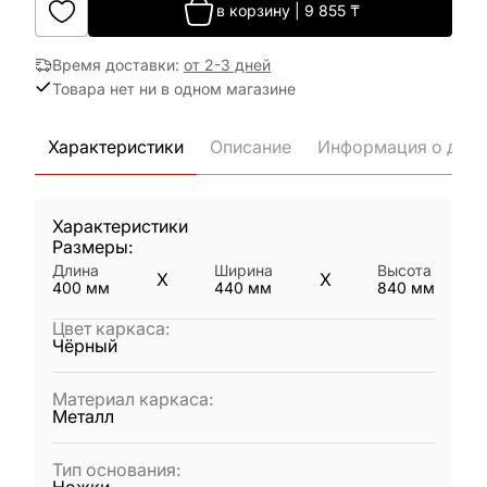
в корзину
|
9 855
₸
Время доставки
:
от 2-3 дней
Товара нет ни в одном магазине
Характеристики
Описание
Информация о дост
Характеристики
Размеры:
Длина
Ширина
Высота
X
X
400
мм
440
мм
840
мм
Цвет каркаса
:
Чёрный
Материал каркаса
:
Металл
Тип основания
: