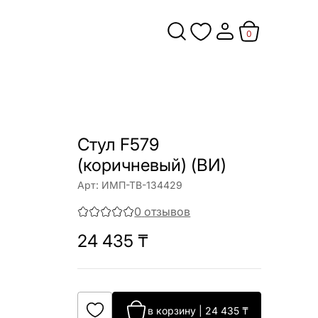
0
Стул F579
(коричневый) (ВИ)
Арт:
ИМП-ТВ-134429
0
отзывов
24 435
₸
в корзину
|
24 435
₸