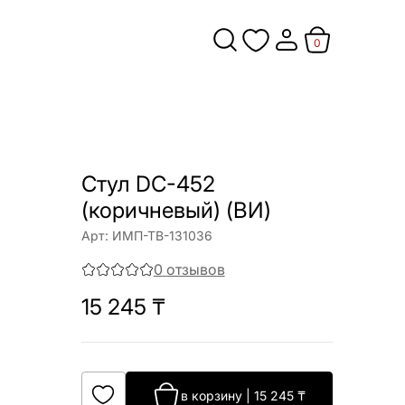
0
Стул DC-452
(коричневый) (ВИ)
Арт:
ИМП-ТВ-131036
0
отзывов
15 245
₸
в корзину
|
15 245
₸