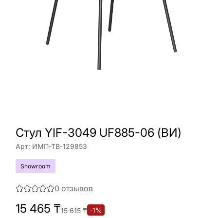
Стул YIF-3049 UF885-06 (ВИ)
Арт:
ИМП-ТВ-129853
Showroom
0
отзывов
15 465
₸
-
1
%
15 615
₸