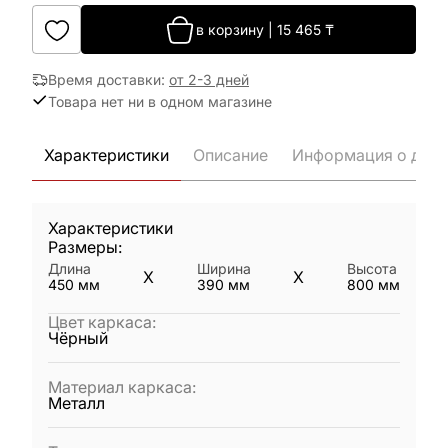
в корзину
|
15 465
₸
Время доставки
:
от 2-3 дней
Товара нет ни в одном магазине
Характеристики
Описание
Информация о дост
Характеристики
Размеры:
Длина
Ширина
Высота
X
X
450
мм
390
мм
800
мм
Цвет каркаса
:
Чёрный
Материал каркаса
:
Металл