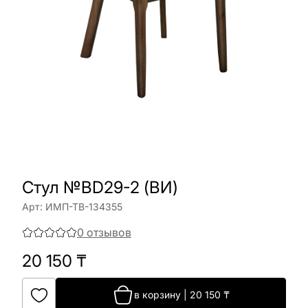
Стул №BD29-2 (ВИ)
Арт:
ИМП-ТВ-134355
0
отзывов
20 150
₸
в корзину
|
20 150
₸