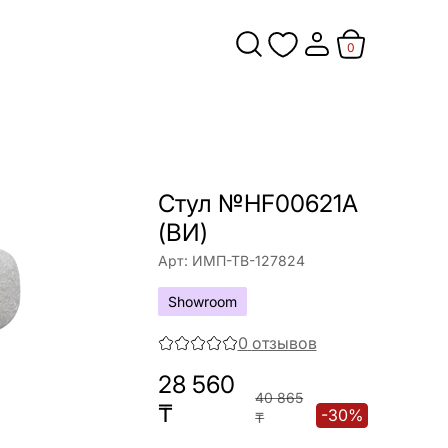
0
Стул №HF00621A
(ВИ)
Арт:
ИМП-ТВ-127824
Showroom
0
отзывов
28 560
40 865
₸
-
30
%
₸