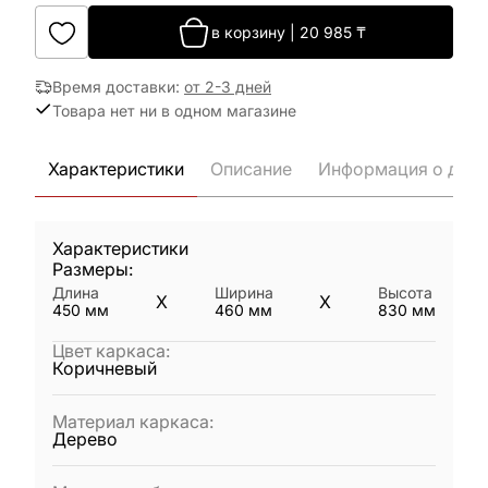
в корзину
|
20 985
₸
Время доставки
:
от 2-3 дней
Товара нет ни в одном магазине
Характеристики
Описание
Информация о дост
Характеристики
Размеры:
Длина
Ширина
Высота
X
X
450
мм
460
мм
830
мм
Цвет каркаса
:
Коричневый
Материал каркаса
:
Дерево