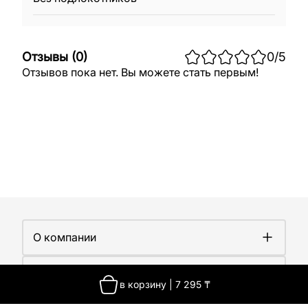
Отзывы
(
0
)
0
/5
Отзывов пока нет. Вы можете стать первым!
О компании
О компании
Покупателям
Работа у нас
в корзину
|
7 295
₸
Сертификаты
Доставка
Новости