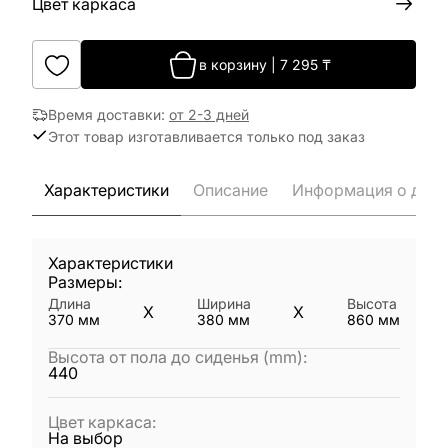
Цвет каркаса
в корзину
|
7 295
₸
Время доставки
:
от 2-3 дней
Этот товар изготавливается только под заказ
Характеристики
Описание
Информация о дост
Характеристики
Размеры:
Длина
Ширина
Высота
X
X
370
мм
380
мм
860
мм
Высота от пола до сиденья (mm)
:
440
Цвет каркаса
:
На выбор