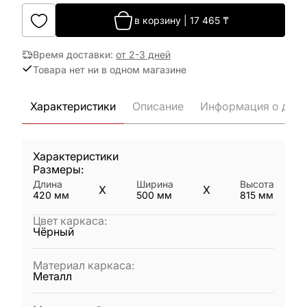
в корзину
|
17 465
₸
Время доставки
:
от 2-3 дней
Товара нет ни в одном магазине
Характеристики
Описание
Информация о дост
Характеристики
Размеры:
Длина
Ширина
Высота
X
X
420
мм
500
мм
815
мм
Цвет каркаса
:
Чёрный
Материал каркаса
:
Металл