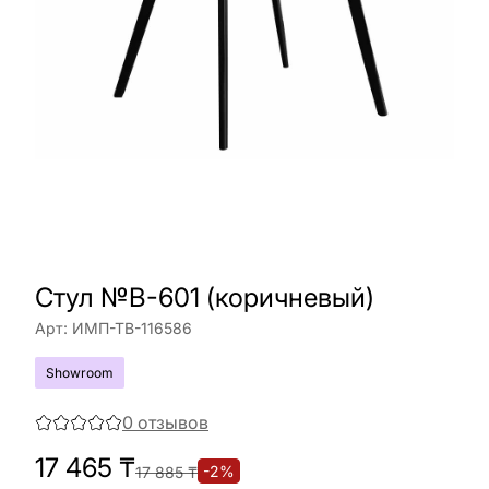
Стул №B-601 (коричневый)
Арт:
ИМП-ТВ-116586
Showroom
0
отзывов
17 465
₸
-
2
%
17 885
₸