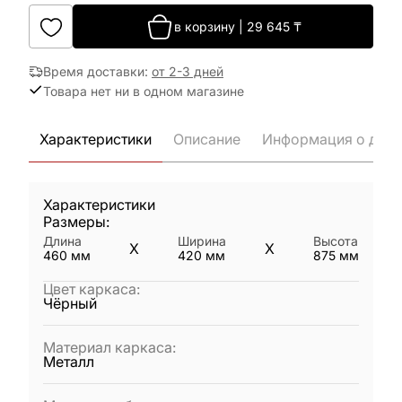
в корзину
|
29 645
₸
Время доставки
:
от 2-3 дней
Товара нет ни в одном магазине
Характеристики
Описание
Информация о дост
Характеристики
Размеры:
Длина
Ширина
Высота
X
X
460
мм
420
мм
875
мм
Цвет каркаса
:
Чёрный
Материал каркаса
:
Металл