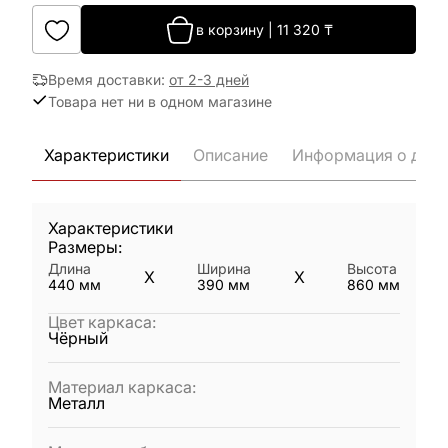
в корзину
|
11 320
₸
Время доставки
:
от 2-3 дней
Товара нет ни в одном магазине
Характеристики
Описание
Информация о дост
Характеристики
Размеры:
Длина
Ширина
Высота
X
X
440
мм
390
мм
860
мм
Цвет каркаса
:
Чёрный
Материал каркаса
:
Металл