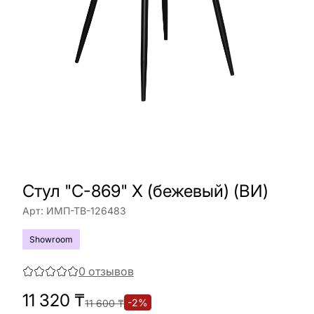
Cтул "C-869" X (бежевый) (ВИ)
Арт:
ИМП-ТВ-126483
Showroom
0
отзывов
11 320
₸
-
2
%
11 600
₸