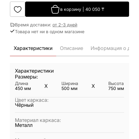
в корзину
|
40 050
₸
Время доставки
:
от 2-3 дней
Товара нет ни в одном магазине
Характеристики
Описание
Информация о дост
Характеристики
Размеры:
Длина
Ширина
Высота
X
X
450
мм
500
мм
750
мм
Цвет каркаса
:
Чёрный
Материал каркаса
:
Металл