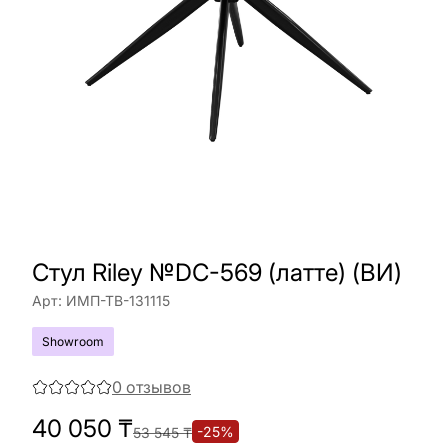
Стул Riley №DC-569 (латте) (ВИ)
Арт:
ИМП-ТВ-131115
Showroom
0
отзывов
40 050
₸
-
25
%
53 545
₸