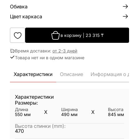
Обивка
Цвет каркаса
в корзину
|
23 315
₸
Время доставки
:
от 2-3 дней
Товара нет ни в одном магазине
Характеристики
Описание
Информация о дост
Характеристики
Размеры:
Длина
Ширина
Высота
X
X
550
мм
490
мм
845
мм
Высота спинки (mm)
:
470