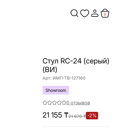
0
Стул RC-24 (серый)
(ВИ)
Арт:
ИМП-ТВ-127160
Showroom
0
отзывов
21 155
₸
-
2
%
21 670
₸