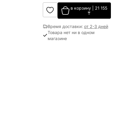
в корзину
|
21 155
₸
Время доставки
:
от 2-3 дней
Товара нет ни в одном
магазине