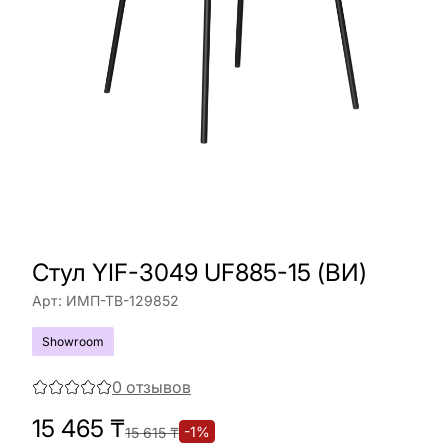
Стул YIF-3049 UF885-15 (ВИ)
Арт:
ИМП-ТВ-129852
Showroom
0
отзывов
15 465
₸
-
1
%
15 615
₸