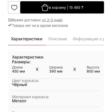
в корзину
|
15 465
₸
Время доставки
:
от 2-3 дней
Товара нет ни в одном магазине
Характеристики
Описание
Информация о дост
Характеристики
Размеры:
Длина
Ширина
Высота
X
X
450
мм
390
мм
800
мм
Цвет каркаса
:
Чёрный
Материал каркаса
:
Металл