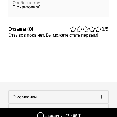
Особенности
:
С окантовкой
Отзывы
(
0
)
0
/5
Отзывов пока нет. Вы можете стать первым!
О компании
О компании
Покупателям
Работа у нас
в корзину
|
17 465
₸