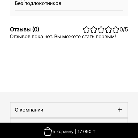
Без подлокотников
Отзывы
(
0
)
0
/5
Отзывов пока нет. Вы можете стать первым!
О компании
О компании
Покупателям
Работа у нас
в корзину
|
17 090
₸
Сертификаты
Доставка