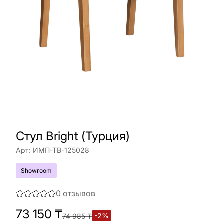
Стул Bright (Турция)
Арт:
ИМП-ТВ-125028
Showroom
0
отзывов
73 150
₸
-
2
%
74 985
₸