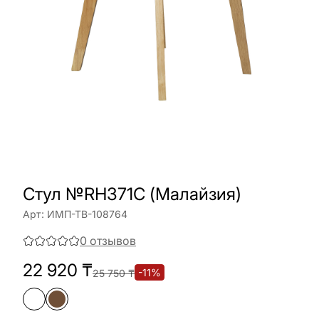
Стул №RH371C (Малайзия)
Арт:
ИМП-ТВ-108764
0
отзывов
22 920
₸
-
11
%
25 750
₸