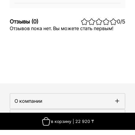
Отзывы
(
0
)
0
/5
Отзывов пока нет. Вы можете стать первым!
О компании
О компании
Покупателям
Работа у нас
в корзину
|
22 920
₸
Сертификаты
Доставка
Новости
Контакты
Оплата