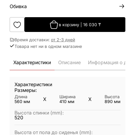
Обивка
в корзину
|
16 030
₸
Время доставки
:
от 2-3 дней
Товара нет ни в одном магазине
Характеристики
Описание
Информация о дост
Характеристики
Размеры:
Длина
Ширина
Высота
X
X
560
мм
410
мм
890
мм
Высота спинки (mm)
:
520
Высота от пола до сиденья (mm)
: