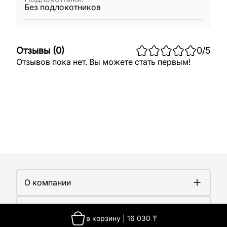
Без подлокотников
Отзывы
(
0
)
0
/5
Отзывов пока нет. Вы можете стать первым!
О компании
О компании
Покупателям
Работа у нас
в корзину
|
16 030
₸
Сертификаты