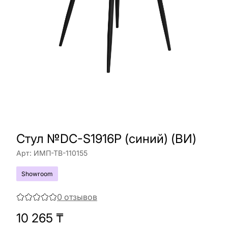
Cтул №DC-S1916P (синий) (ВИ)
Арт:
ИМП-ТВ-110155
Showroom
0
отзывов
10 265
₸