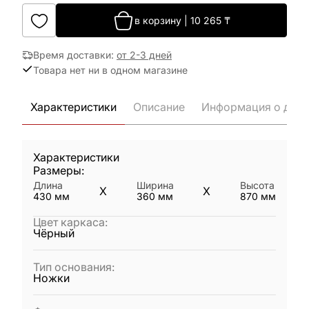
в корзину
|
10 265
₸
Время доставки
:
от 2-3 дней
Товара нет ни в одном магазине
Характеристики
Описание
Информация о дост
Характеристики
Размеры:
Длина
Ширина
Высота
X
X
430
мм
360
мм
870
мм
Цвет каркаса
:
Чёрный
Тип основания
:
Ножки