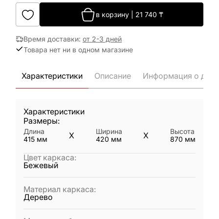
в корзину
|
21 740
₸
Время доставки
:
от 2-3 дней
Товара нет ни в одном магазине
Характеристики
Описание
Информация о дост
Характеристики
Размеры:
Длина
Ширина
Высота
X
X
415
мм
420
мм
870
мм
Цвет каркаса
:
Бежевый
Материал каркаса
:
Дерево