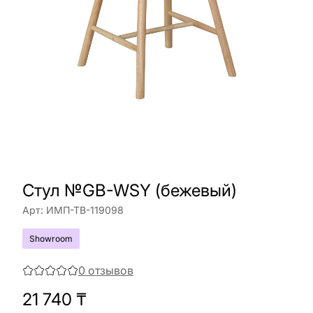
Стул №GB-WSY (бежевый)
Арт:
ИМП-ТВ-119098
Showroom
0
отзывов
21 740
₸