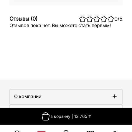
Отзывы
(
0
)
0
/5
Отзывов пока нет. Вы можете стать первым!
О компании
О компании
Покупателям
Работа у нас
в корзину
|
13 765
₸
Сертификаты
Доставка
Новости
Контакты
Оплата
Контакты