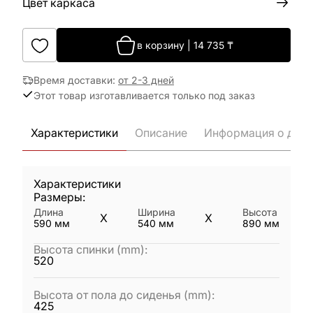
Цвет каркаса
в корзину
|
14 735
₸
Время доставки
:
от 2-3 дней
Этот товар изготавливается только под заказ
Характеристики
Описание
Информация о дост
Характеристики
Размеры:
Длина
Ширина
Высота
X
X
590
мм
540
мм
890
мм
Высота спинки (mm)
:
520
Высота от пола до сиденья (mm)
:
425