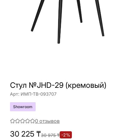
Стул №JHD-29 (кремовый)
Арт:
ИМП-ТВ-093707
Showroom
0
отзывов
30 225
₸
-
2
%
30 975
₸