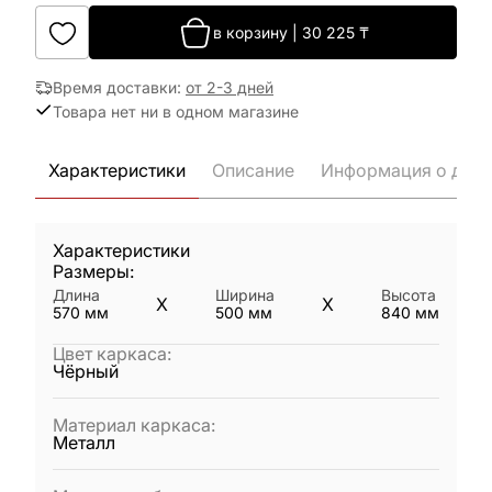
в корзину
|
30 225
₸
Время доставки
:
от 2-3 дней
Товара нет ни в одном магазине
Характеристики
Описание
Информация о дост
Характеристики
Размеры:
Длина
Ширина
Высота
X
X
570
мм
500
мм
840
мм
Цвет каркаса
:
Чёрный
Материал каркаса
:
Металл