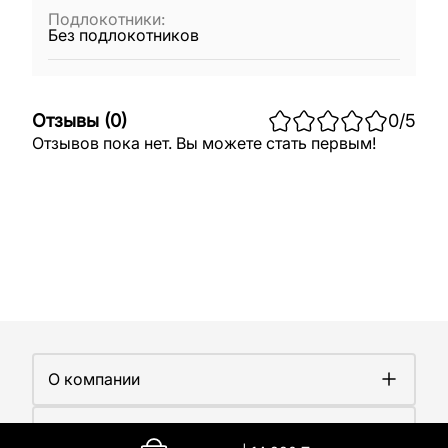
Подлокотники
:
Без подлокотников
Отзывы
(
0
)
0
/5
Отзывов пока нет. Вы можете стать первым!
О компании
О компании
Покупателям
Работа у нас