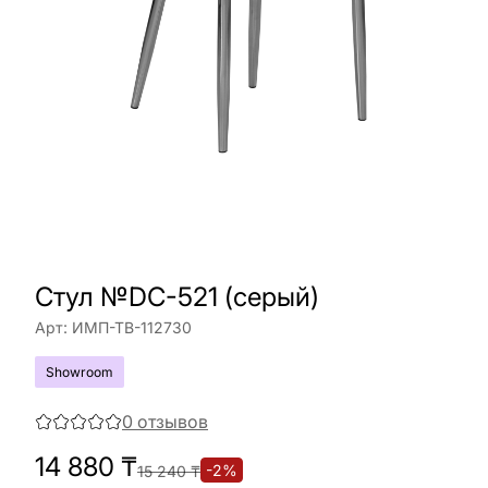
Стул №DC-521 (серый)
Арт:
ИМП-ТВ-112730
Showroom
0
отзывов
14 880
₸
-
2
%
15 240
₸