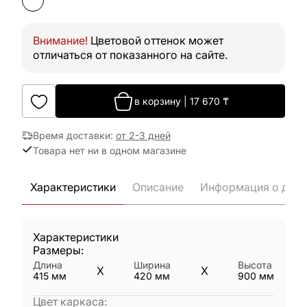
Внимание!
Цветовой оттенок может
отличаться от показанного на сайте.
в корзину
|
17 670
₸
Время доставки
:
от 2-3 дней
Товара нет ни в одном магазине
Характеристики
Описание
Информация о дост
Характеристики
Размеры:
Длина
Ширина
Высота
X
X
415
мм
420
мм
900
мм
Цвет каркаса
: