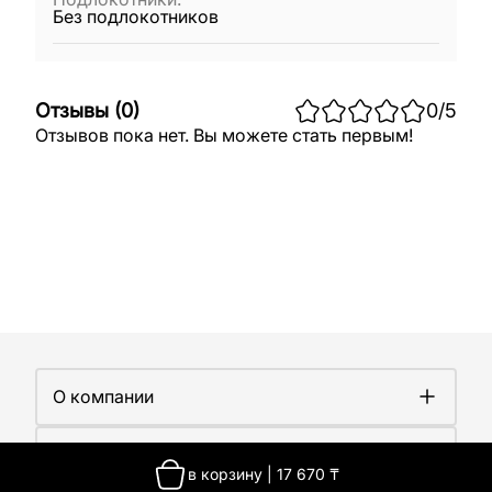
Без подлокотников
Отзывы
(
0
)
0
/5
Отзывов пока нет. Вы можете стать первым!
О компании
О компании
Покупателям
Работа у нас
в корзину
|
17 670
₸
Сертификаты