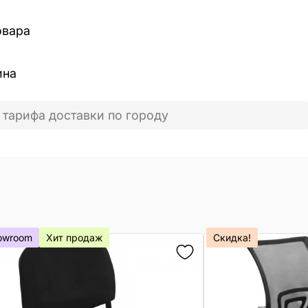
овара
ина
 тарифа доставки по городу
owroom
Хит продаж
Скидка!