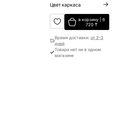
Цвет каркаса
в корзину
|
6
720
₸
Время доставки
:
от 2-3
дней
Товара нет ни в одном
магазине