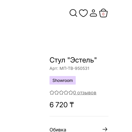
0
Стул "Эстель"
Арт:
МП-ТВ-950531
Showroom
0
отзывов
6 720
₸
Обивка