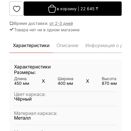
в корзину
|
22 645
₸
Время доставки
:
от 2-3 дней
Товара нет ни в одном магазине
Характеристики
Описание
Информация о дост
Характеристики
Размеры:
Длина
Ширина
Высота
X
X
450
мм
400
мм
870
мм
Цвет каркаса
:
Чёрный
Материал каркаса
:
Металл