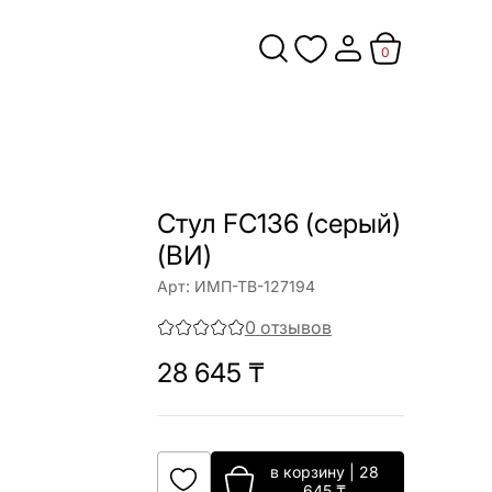
0
Cтул FC136 (серый)
(ВИ)
Арт:
ИМП-ТВ-127194
0
отзывов
28 645
₸
в корзину
|
28
645
₸