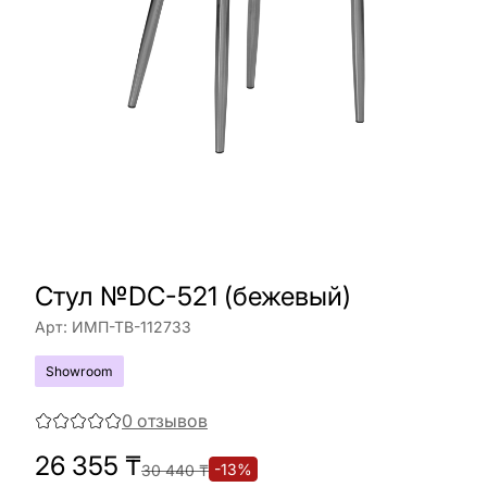
Стул №DC-521 (бежевый)
Арт:
ИМП-ТВ-112733
Showroom
0
отзывов
26 355
₸
-
13
%
30 440
₸