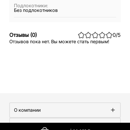
Подлокотники
:
Без подлокотников
Отзывы
(
0
)
0
/5
Отзывов пока нет. Вы можете стать первым!
О компании
О компании
Покупателям
Работа у нас