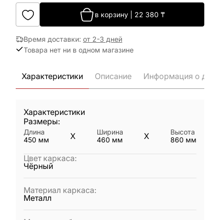
в корзину
|
22 380
₸
Время доставки
:
от 2-3 дней
Товара нет ни в одном магазине
Характеристики
Описание
Информация о дост
Характеристики
Размеры:
Длина
Ширина
Высота
X
X
450
мм
460
мм
860
мм
Цвет каркаса
:
Чёрный
Материал каркаса
:
Металл