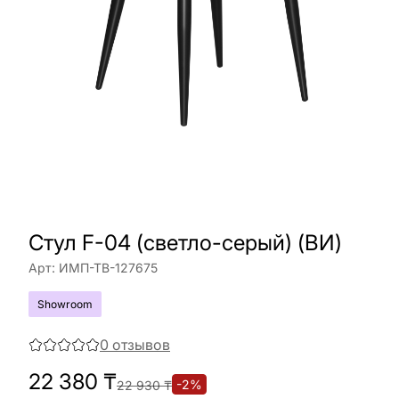
Стул F-04 (светло-серый) (ВИ)
Арт:
ИМП-ТВ-127675
Showroom
0
отзывов
22 380
₸
-
2
%
22 930
₸