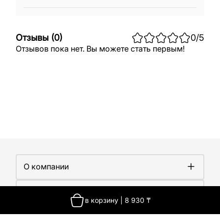
Отзывы
(
0
)
0
/5
Отзывов пока нет. Вы можете стать первым!
О компании
О компании
Покупателям
Работа у нас
в корзину
|
8 930
₸
Сертификаты
Доставка
Новости
Контакты