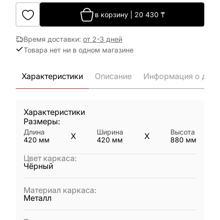
в корзину
|
20 430
₸
Время доставки
:
от 2-3 дней
Товара нет ни в одном магазине
Характеристики
Описание
Информация о дост
Характеристики
Размеры:
Длина
Ширина
Высота
X
X
420
мм
420
мм
880
мм
Цвет каркаса
:
Чёрный
Материал каркаса
:
Металл