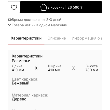
в корзину
|
26 560
₸
Время доставки
:
от 2-3 дней
Товара нет ни в одном магазине
Характеристики
Описание
Информация о дост
Характеристики
Размеры:
Длина
Ширина
Высота
X
X
410
мм
410
мм
780
мм
Цвет каркаса
:
Бежевый
Материал каркаса
:
Дерево