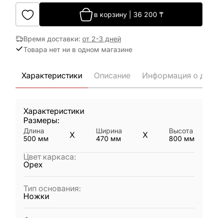
в корзину
|
36 200
₸
Время доставки
:
от 2-3 дней
Товара нет ни в одном магазине
Характеристики
Описание
Информация о дост
Характеристики
Размеры:
Длина
Ширина
Высота
X
X
500
мм
470
мм
800
мм
Цвет каркаса
:
Орех
Тип основания
:
Ножки