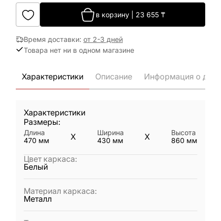
в корзину
|
23 655
₸
Время доставки
:
от 2-3 дней
Товара нет ни в одном магазине
Характеристики
Описание
Информация о дост
Характеристики
Размеры:
Длина
Ширина
Высота
X
X
470
мм
430
мм
860
мм
Цвет каркаса
:
Белый
Материал каркаса
:
Металл