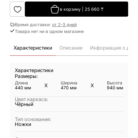
в корзину
|
25 660
₸
Время доставки
:
от 2-3 дней
Товара нет ни в одном магазине
Характеристики
Описание
Информация о дост
Характеристики
Размеры:
Длина
Ширина
Высота
X
X
440
мм
470
мм
940
мм
Цвет каркаса
:
Чёрный
Тип основания
:
Ножки