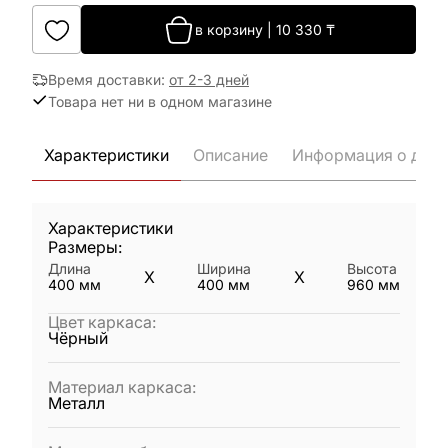
в корзину
|
10 330
₸
Время доставки
:
от 2-3 дней
Товара нет ни в одном магазине
Характеристики
Описание
Информация о дост
Характеристики
Размеры:
Длина
Ширина
Высота
X
X
400
мм
400
мм
960
мм
Цвет каркаса
:
Чёрный
Материал каркаса
:
Металл