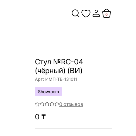
0
Cтул №RC-04
(чёрный) (ВИ)
Арт:
ИМП-ТВ-131011
Showroom
0
отзывов
0
₸