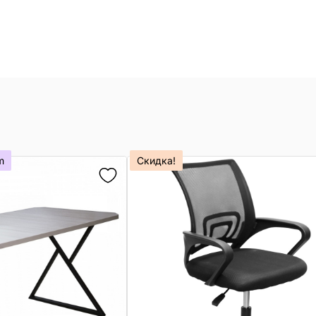
m
Скидка!