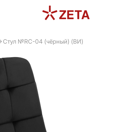
Cтул №RC-04 (чёрный) (ВИ)