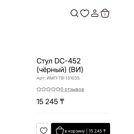
0
Стул DC-452
(чёрный) (ВИ)
Арт:
ИМП-ТВ-131035
0
отзывов
15 245
₸
в корзину
|
15 245
₸